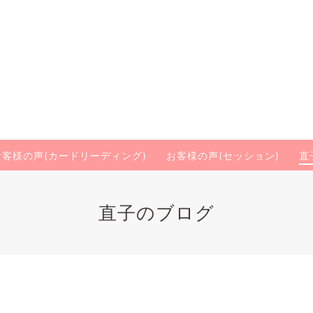
お客様の声(カードリーディング)
お客様の声(セッション)
直
直子のブログ